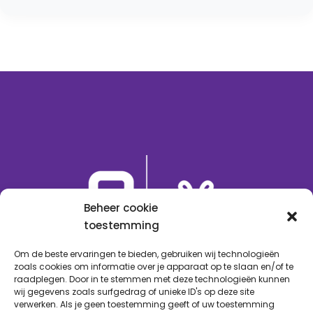
Beheer cookie
toestemming
Om de beste ervaringen te bieden, gebruiken wij technologieën
zoals cookies om informatie over je apparaat op te slaan en/of te
UW PROXIMUS PARTNER IN
raadplegen. Door in te stemmen met deze technologieën kunnen
wij gegevens zoals surfgedrag of unieke ID's op deze site
LIMBURG VOOR PARTICULIEREN EN
verwerken. Als je geen toestemming geeft of uw toestemming