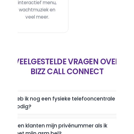
interactief menu,
Maak een professioneel meerkeuzemenu aan
wachtmuziek en
(bijv. "Druk 1 voor sales, druk 2 voor support") om
veel meer.
uw klanten direct naar de juiste afdeling te
loodsen.
VEELGESTELDE VRAGEN OVER
BIZZ CALL CONNECT
Heb ik nog een fysieke telefooncentrale
Call Center
nodig?
€ 2,00
/maand
Zien klanten mijn privénummer als ik
Beheer een vlotte en professionele
met mijn gsm bel?
gesprekswachtrij op drukke momenten. Volledig