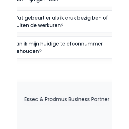
inclusief gepersonaliseerde wachtmuziek en een
wachtbericht.
Wat gebeurt er als ik druk bezig ben of
buiten de werkuren?
Kan ik mijn huidige telefoonnummer
behouden?
Advanced functionaliteiten
€ 2,00
/maand
Zet meerdere telefoons op hetzelfde nummer,
gebruik directe call pick-up en start uitgebreide
conferentiegesprekken tot wel 8 personen