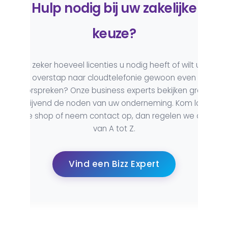
Hulp nodig bij uw zakelijke
tegelijk.
keuze?
Niet zeker hoeveel licenties u nodig heeft of wilt u de
overstap naar cloudtelefonie gewoon even
doorspreken? Onze business experts bekijken graag
vrijblijvend de noden van uw onderneming. Kom langs
in de shop of neem contact op, dan regelen we alles
van A tot Z.
Hardware Toestellen
Vanaf € 3,94
/maand
Vind een Bizz Expert
Huur robuuste IP-telefoontoestellen (zoals
Yealink modellen met of zonder touchscreen),
draagbare DECT-toestellen of een LAN Switch.